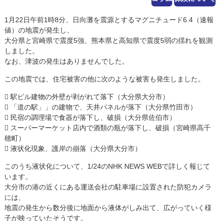
1月22日午前1時8分、日向灘を震源とするマグニチュード6.4（速報
値）の地震が発生し、
大分県と宮崎県で震度5強、熊本県と高知県で震度5弱の揺れを観測
しました。
なお、津波の発生はありませんでした。
この地震では、住宅被害の他に次のような被害も発生しました。
 駅ビル建物の外壁が剥がれて落下（大分県大分市）
 「道の駅」」の建物で、天井パネルが落下（大分県竹田市）
 民宿の調理場で食器が落下し、破損（大分県佐伯市）
 スーパーマーケット店内で酒類の瓶が落下し、破損（宮崎県高千
穂町）
 液状化現象、護岸の崩落（大分県大分市）
このうち液状化について、1/24のNHK NEWS WEBで詳しく報じて
います。
大分市の港の近くにある運送会社の駐車場に設置された防犯カメラ
には、
地震の発生から数分後に地面から液体がしみ出て、広がっていく様
子が映っていたそうです。