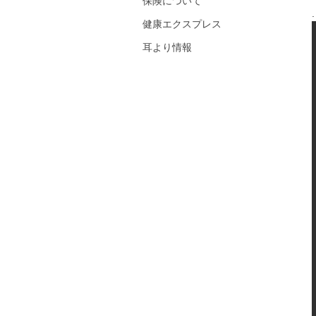
保険について
.
健康エクスプレス
耳より情報