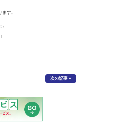
。
ります。
た。
f
次の記事 »