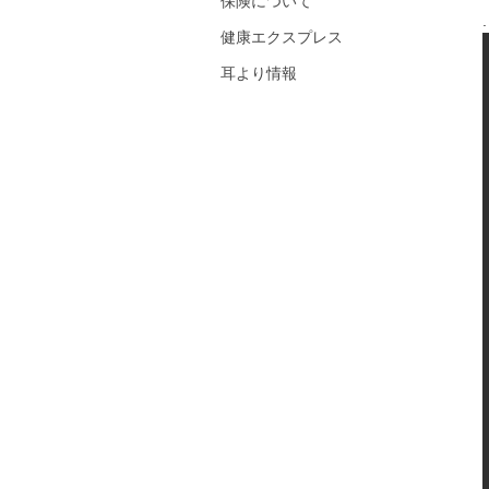
保険について
.
健康エクスプレス
耳より情報