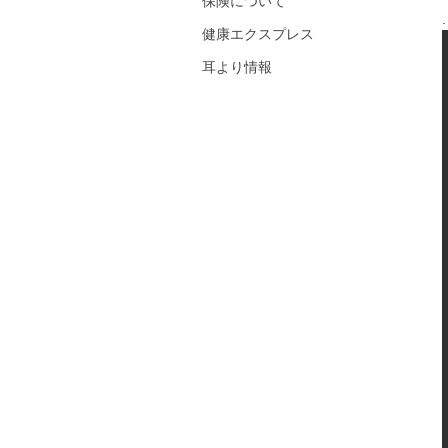
保険について
.
健康エクスプレス
耳より情報