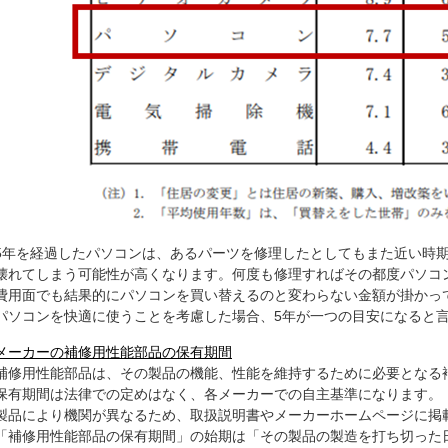
5年を経過したパソコンは、あるパーツを修理したとしてもまた近い時
壊れてしまう可能性が高くなります。何度も修理すればその都度パソコ
費用面でも結果的にパソコンを買い替えるのと変わらない金額が掛かっ
パソコンを快適に使うことを考慮した場合、5年が一つの目安になると
メーカーの補修用性能部品の保有期間
補修用性能部品は、その製品の機能、性能を維持するために必要となる
保有期間は法律での定めはなく、各メーカーでの自主基準になります。
製品により機関が異なるため、取扱説明書やメーカーホームページに掲
「補修用性能部品の保有期間」の始期は「その製品の製造を打ち切った