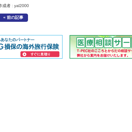
作成者 :
yal2000
« 前の記事