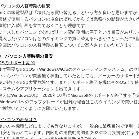
パソコンの入替時期の目安
多くの家電製品は「壊れたら買い替える」という方が多いと思いますが
業務で使用するパソコンの場合は壊れてからでは業務への影響が大きい
事前に入替計画を立てておくことが理想です。
リースしたパソコンであればリース契約期間の満了という目安がありま
購入したパソコンはどのタイミングで買い替えるべきか？といったご相
今回はパソコンの入替時期の目安についてご案内させていただきます。
■ パソコン入替時期の目安
OSのサポート期間
まず重要なのはOS（WindowsやiOSのオペレーティングシステム）の
いくらパソコンが問題無く稼働していたとしても、メーカーのサポート
使い続けるのは大変危険です。また、サポート終了を機にそのOS上で
システムやアプリケーションも出てきます。
例えばWindows10は、2025年10月にMicrosoftのサポートが終了する
Windows11へのアップグレードが困難な場合はこのタイミングで買い替
ご検討いただくようにお願いいたします。
パソコンの寿命は？
使い方や機種などによっても異なりますが、一般的に
業務目的で使用す
目安と言われています。内閣府の消費動向調査(2023年3月実施分)によ