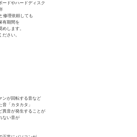
ボードやハードディスク
年
と修理依頼しても
保有期間を
奨めします。
ください。
ァンが回転する音など
た音「カタカタ」
ど異音が発生することが
れない音が
で正常にパソコンが