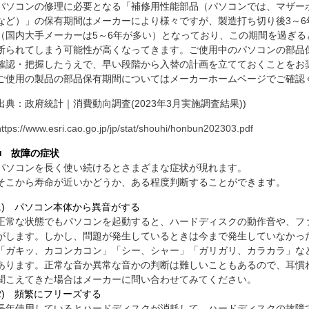
パソコンの修理に必要となる「補修用性能部品（パソコンでは、マザー
など）」の保有期間はメーカーにより様々ですが、製造打ち切り後3～6
（国内大手メーカーは5～6年が多い）となっており、この期間を過ぎる
断られてしまう可能性が高くなってきます。ご使用中のパソコンの部品
確認・把握したうえで、早い段階から入替の計画を立てておくことをお
ご使用の製品の部品保有期間についてはメーカーホームページでご確認
出典：政府統計｜消費動向調査(2023年3月実施調査結果))
https://www.esri.cao.go.jp/jp/stat/shouhi/honbun202303.pdf
■ 故障の症状
パソコンを長く使い続けるとさまざまな症状が現れます。
そこから寿命が近いかどうか、ある程度判断することができます。
1) パソコン本体から異音がする
正常な状態でもパソコンを起動すると、ハードディスクの動作音や、フ
がします。しかし、問題が発生しているときは今まで発生していなかっ
「ガキッ、カコンカコン」「シー、シャー」「ガリガリ、カラカラ」な
あります。正常な音か異常な音かの判断は難しいこともあるので、耳慣
聞こえてきた場合はメーカーに問い合わせてみてください。
2) 頻繁にフリーズする
長年使用しているとハードディスクが消耗して、ハードディスクの故障