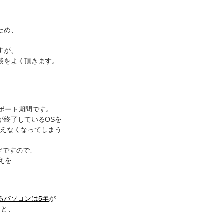
、
ため、
すが、
談をよく頂きます。
サポート期間です。
が終了しているOSを
使えなくなってしまう
予定ですので、
えを
るパソコンは5年
が
ると、