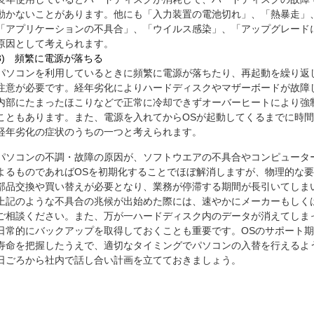
動かないことがあります。他にも「入力装置の電池切れ」、「熱暴走」
「アプリケーションの不具合」、「ウイルス感染」、「アップグレード
原因として考えられます。
3) 頻繁に電源が落ちる
パソコンを利用しているときに頻繁に電源が落ちたり、再起動を繰り返
注意が必要です。経年劣化によりハードディスクやマザーボードが故障
内部にたまったほこりなどで正常に冷却できずオーバーヒートにより強
こともあります。また、電源を入れてからOSが起動してくるまでに時
経年劣化の症状のうちの一つと考えられます。
パソコンの不調・故障の原因が、ソフトウエアの不具合やコンピュータ
よるものであればOSを初期化することでほぼ解消しますが、物理的な
部品交換や買い替えが必要となり、業務が停滞する期間が長引いてしま
上記のような不具合の兆候が出始めた際には、速やかにメーカーもしく
ご相談ください。また、万が一ハードディスク内のデータが消えてしま
日常的にバックアップを取得しておくことも重要です。OSのサポート
寿命を把握したうえで、適切なタイミングでパソコンの入替を行えるよ
日ごろから社内で話し合い計画を立てておきましょう。