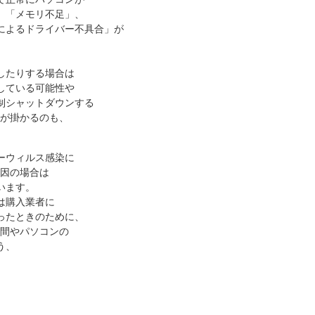
、「メモリ不足」、
によるドライバー不具合」が
したりする場合は
している可能性や
制シャットダウンする
間が掛かるのも、
ーウィルス感染に
要因の場合は
います。
は購入業者に
ったときのために、
期間やパソコンの
う、