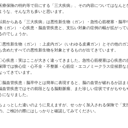
医療保険の特約等で目にする「三大疾病」、その内容についてはなんと
ような、そんな方も多いと思います。
以前からある「三大疾病」は悪性新生物（ガン）・急性心筋梗塞・脳卒
物（ガン）・心疾患・脳血管疾患と、支払い対象の症例の幅が拡がって
るのでしょうか。
〇悪性新生物（ガン）：上皮内ガン（いわゆる皮膚ガン）とその他のガ
も含めたすべての悪性新生物を対象とするものが出てきています。
〇心疾患：実はここが大きく違ってきました。急性心筋梗塞は心疾患の
保障では狭心症・心不全・不整脈・心筋症・エコノミークラス症候群な
なってきています。
〇脳血管疾患：脳卒中とは簡単に表現すると、脳の血管が破れるか詰ま
脳血管疾患ではその前段となる脳動脈瘤、また珍しい症状ですがもやも
うになりました。
ちょっとした違いのように見えますが、せっかく加入される保険で「支
の。ご検討の際にはしっかりと確認してみてください。