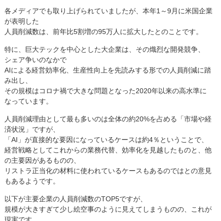
各メディアでも取り上げられていましたが、本年1～9月に米国企業
が表明した
人員削減数は、前年比5割増の95万人に拡大したとのことです。
特に、巨大テックを中心とした大企業は、その熾烈な開発競争、
シェア争いのなかで
AIによる経営効率化、生産性向上を先読みする形での人員削減に踏
み出し、
その規模はコロナ禍で大きな問題となった2020年以来の高水準に
なっています。
人員削減理由として最も多いのは全体の約20%を占める「市場や経
済状況」ですが、
「AI」が直接的な要因になっているケースは約4％ということで、
経営戦略としてこれからの業務代替、効率化を見越したものと、他
の主要因があるものの、
リストラ正当化の材料に使われているケースもあるのではとの意見
もあるようです。
以下が主要企業の人員削減数のTOP5ですが、
規模が大きすぎて少し絵空事のように見えてしまうものの、これが
現実です。