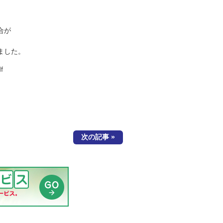
合が
ました。
f
次の記事 »