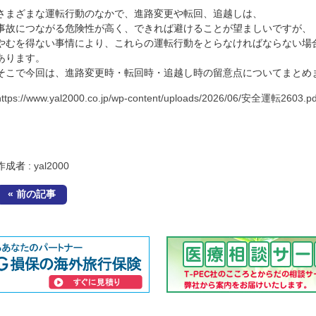
さまざまな運転行動のなかで、進路変更や転回、追越しは、
事故につながる危険性が高く、できれば避けることが望ましいですが、
やむを得ない事情により、これらの運転行動をとらなければならない場
あります。
そこで今回は、進路変更時・転回時・追越し時の留意点についてまとめ
https://www.yal2000.co.jp/wp-content/uploads/2026/06/安全運転2603.pd
作成者 :
yal2000
« 前の記事